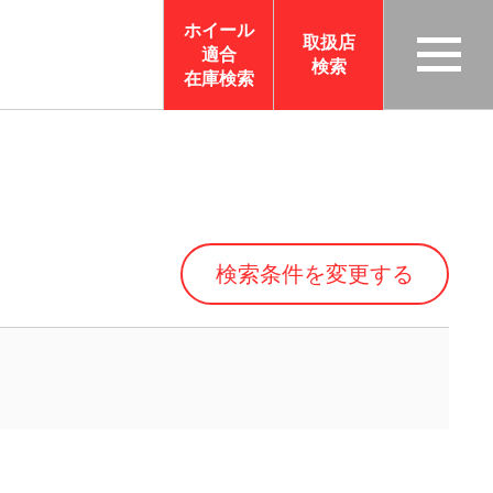
ホイール
取扱店
適合
検索
TAS
在庫検索
CO
RP
OR
ATI
ON
検索条件を変更する
サイ
トメ
ニュ
ーを
開く