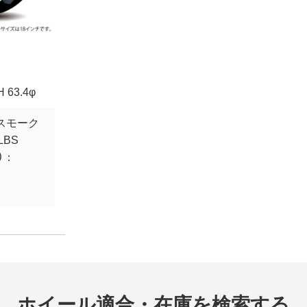
H 63.4φ
スモーク
LBS
）：
ホイール適合・在庫を検索する