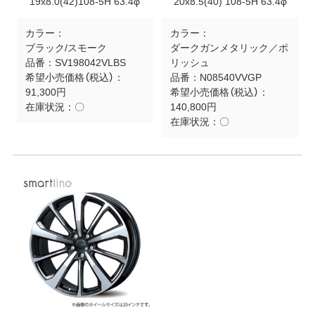
19x8.0(42)108-5H 63.4φ
20x8.5(40) 108-5H 63.4φ
カラー：
カラー：
ブラック/スモーク
ダークガンメタリック／ポ
品番：
SV198042VLBS
リッシュ
希望小売価格（税込）：
品番：
N08540VVGP
91,300円
希望小売価格（税込）：
在庫状況：
〇
140,800円
在庫状況：
〇