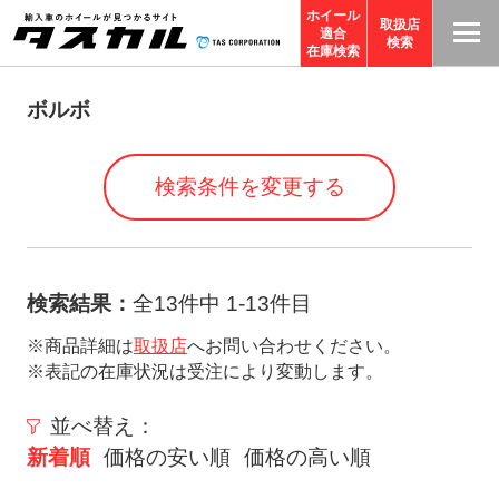
ホイール
取扱店
適合
T
検索
在庫検索
A
S
ボルボ
C
O
検索条件を変更する
R
P
O
R
検索結果：
全13件中 1-13件目
A
※商品詳細は
取扱店
へお問い合わせください。
TI
※表記の在庫状況は受注により変動します。
O
N
並べ替え：
サ
新着順
価格の安い順
価格の高い順
イ