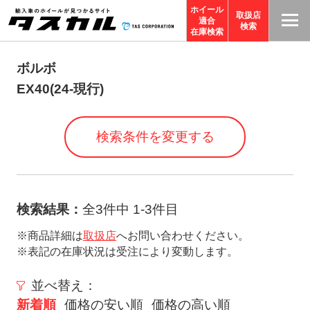
ホイール
取扱店
適合
T
検索
在庫検索
A
S
ボルボ
C
EX40(24-現行)
O
R
検索条件を変更する
P
O
R
A
検索結果：
全3件中 1-3件目
TI
※商品詳細は
取扱店
へお問い合わせください。
O
※表記の在庫状況は受注により変動します。
N
サ
並べ替え：
イ
新着順
価格の安い順
価格の高い順