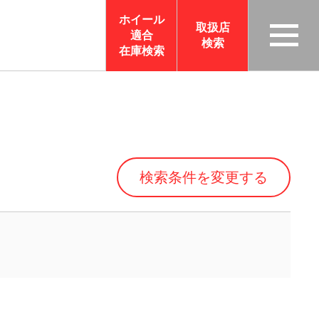
ホイール
取扱店
適合
検索
TAS
在庫検索
CO
RP
OR
ATI
ON
検索条件を変更する
サイ
トメ
ニュ
ーを
開く