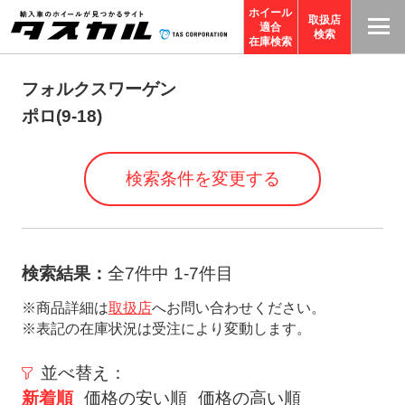
ホイール
取扱店
適合
T
検索
在庫検索
A
S
フォルクスワーゲン
C
ポロ(9-18)
O
R
検索条件を変更する
P
O
R
A
検索結果：
全7件中 1-7件目
TI
※商品詳細は
取扱店
へお問い合わせください。
O
※表記の在庫状況は受注により変動します。
N
サ
並べ替え：
イ
新着順
価格の安い順
価格の高い順