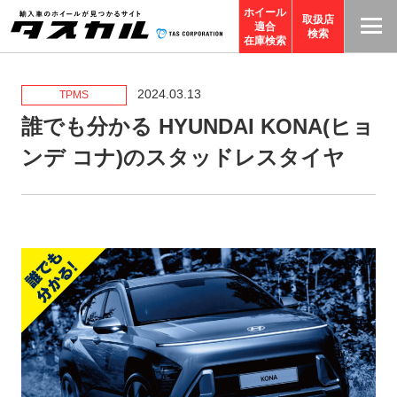
ホイール
取扱店
適合
T
検索
在庫検索
A
S
2024.03.13
TPMS
C
誰でも分かる HYUNDAI KONA(ヒョ
O
ンデ コナ)のスタッドレスタイヤ
R
P
O
R
A
TI
O
N
サ
イ