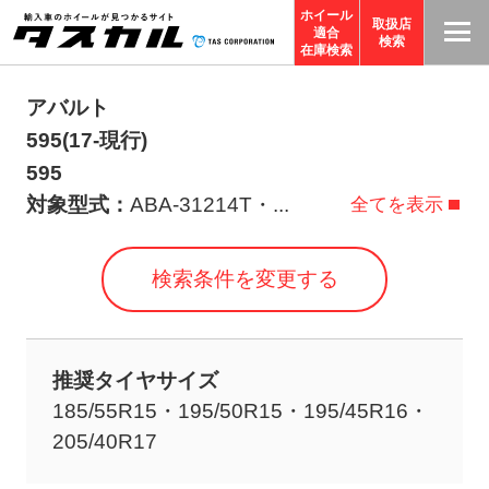
ホイール
取扱店
適合
T
検索
在庫検索
A
S
アバルト
C
595(17-現行)
O
595
R
対象型式：
ABA-31214T・
...
全てを表示
P
O
検索条件を変更する
R
A
TI
推奨タイヤサイズ
O
185/55R15・195/50R15・195/45R16・
N
205/40R17
サ
イ