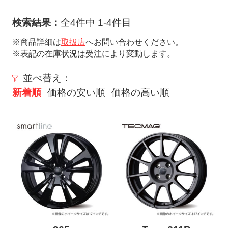
ト
メ
検索結果：
全4件中 1-4件目
ニ
※商品詳細は
取扱店
へお問い合わせください。
ュ
※表記の在庫状況は受注により変動します。
ー
を
並べ替え：
開
新着順
価格の安い順
価格の高い順
く