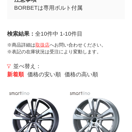
ト
BORBETは専用ボルト付属
メ
ニ
ュ
検索結果：
全10件中 1-10件目
ー
を
※商品詳細は
取扱店
へお問い合わせください。
※表記の在庫状況は受注により変動します。
開
く
並べ替え：
新着順
価格の安い順
価格の高い順