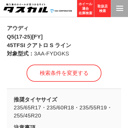
ホイール
取扱店
適合
T
検索
在庫検索
A
S
アウディ
C
Q5(17-25)[FY]
O
45TFSI クアトロ S ライン
R
対象型式：
3AA-FYDGKS
P
O
検索条件を変更する
R
A
TI
推奨タイヤサイズ
O
235/65R17・235/60R18・235/55R19・
N
255/45R20
サ
イ
注意事項