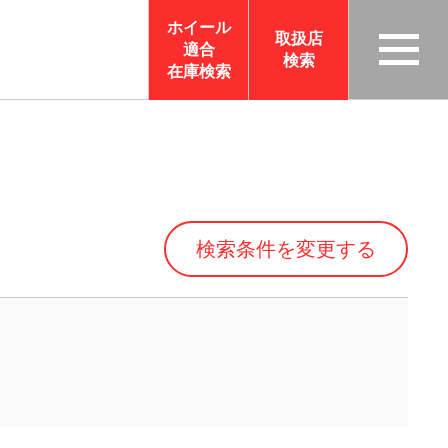
ホイール
取扱店
適合
検索
TAS
在庫検索
CO
RP
OR
ATI
ON
検索条件を変更する
サイ
トメ
ニュ
ーを
開く