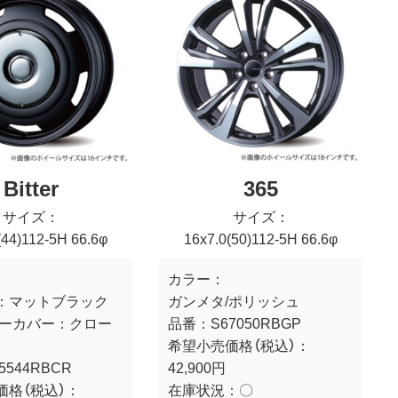
Bitter
365
サイズ：
サイズ：
(44)112-5H 66.6φ
16x7.0(50)112-5H 66.6φ
カラー：
：マットブラック
ガンメタ/ポリッシュ
ターカバー：クロー
品番：
S67050RBGP
希望小売価格（税込）：
5544RBCR
42,900円
価格（税込）：
在庫状況：
〇