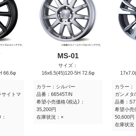
V
MS-01
サイズ：
H 66.6φ
16x6.5(45)120-5H 72.6φ
17x7.0
カラー：
シルバー
カラー：
ラサイトマ
品番：
66545T/N
ガンメタ
希望小売価格（税込）：
品番：
S7
35,200円
希望小売
）：
在庫状況：
×
50,600円
在庫状況