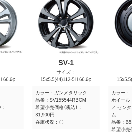
SV-1
サイズ：
H 66.6φ
15x5.5(44)112-5H 66.6φ
15x5.5
カラー：
ガンメタリック
カラー：
品番：
SV155544RBGM
ホイール
）：
希望小売価格（税込）：
／ セン
31,900円
ム
在庫状況：
〇
品番：
B5
希望小売