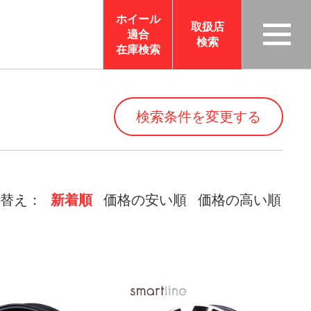
ホイール
取扱店
適合
検索
TAS
在庫検索
CO
RP
OR
検索条件を変更する
ATI
ON
サイ
トメ
替え：
新着順
価格の安い順
価格の高い順
ニュ
ーを
開く