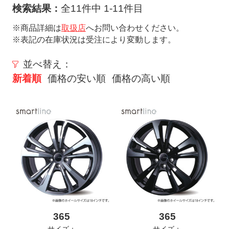
ト
検索結果：
全11件中 1-11件目
メ
※商品詳細は
取扱店
へお問い合わせください。
ニ
※表記の在庫状況は受注により変動します。
ュ
ー
並べ替え：
を
新着順
価格の安い順
価格の高い順
開
く
365
365