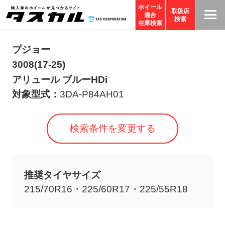
ホイール
取扱店
適合
T
検索
在庫検索
A
S
プジョー
C
3008(17-25)
O
アリュール ブルーHDi
R
対象型式：
3DA-P84AH01
P
O
検索条件を変更する
R
A
TI
推奨タイヤサイズ
O
215/70R16・225/60R17・225/55R18
N
サ
イ