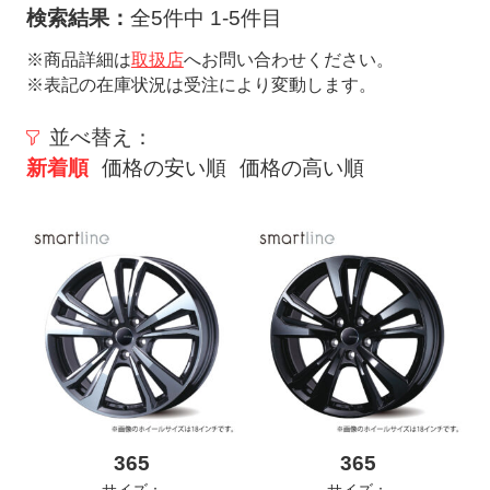
ト
検索結果：
全5件中 1-5件目
メ
※商品詳細は
取扱店
へお問い合わせください。
ニ
※表記の在庫状況は受注により変動します。
ュ
ー
並べ替え：
を
新着順
価格の安い順
価格の高い順
開
く
365
365