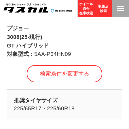
ホイール
取扱店
適合
T
検索
在庫検索
A
S
プジョー
C
3008(25-現行)
O
GT ハイブリッド
R
対象型式：
5AA-P64HN09
P
O
検索条件を変更する
R
A
TI
推奨タイヤサイズ
O
225/65R17・225/60R18
N
サ
イ