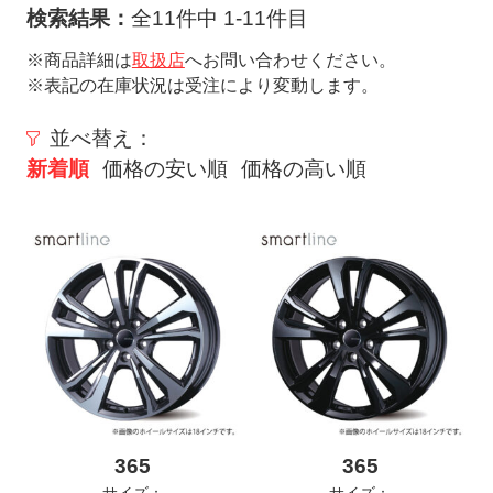
ト
検索結果：
全11件中 1-11件目
メ
※商品詳細は
取扱店
へお問い合わせください。
ニ
※表記の在庫状況は受注により変動します。
ュ
ー
並べ替え：
を
新着順
価格の安い順
価格の高い順
開
く
365
365