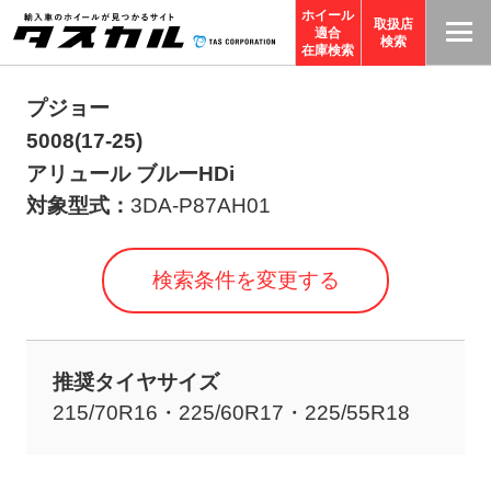
ホイール
取扱店
適合
T
検索
在庫検索
A
S
プジョー
C
5008(17-25)
O
アリュール ブルーHDi
R
対象型式：
3DA-P87AH01
P
O
検索条件を変更する
R
A
TI
推奨タイヤサイズ
O
215/70R16・225/60R17・225/55R18
N
サ
イ